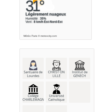
Météo Paris
© meteocity.com
Santuaire de
CHRIST ON
Institut de
Lourdes
LILLE
GENECH
Collège
Université
CHARLEMAGNE
Catholique