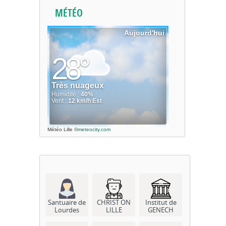
MÉTÉO
Météo Lille
©
meteocity.com
Santuaire de
CHRIST ON
Institut de
Lourdes
LILLE
GENECH