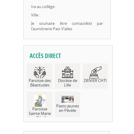
Ira au collège :
Ville :
Je souhaite être contacté(e) par
l’aumônerie Paix V’ailes
ACCÈS DIRECT
Paroisse des
Diocèse de
DENIER CHTI
Béatitudes
Lille
Pasto jeunes
Paroisse
en Pévèle
Sainte Marie
en Pévèle