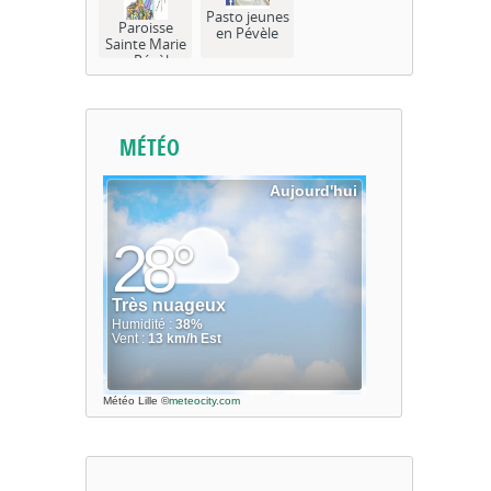
Pasto jeunes
Paroisse
en Pévèle
Sainte Marie
en Pévèle
MÉTÉO
Météo Lille
©
meteocity.com